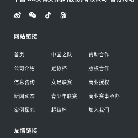
网站链接
首页
中国之队
赞助合作
公司介绍
足协杯
版权合作
信息咨询
女足联赛
商业授权
新闻动态
青少年联赛
商业赛事承办
案例探究
超级杯
加入我们
友情链接