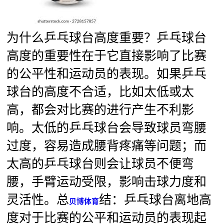
为什么乒乓球台高度重要？乒乓球台
高度的重要性在于它直接影响了比赛
的公平性和运动员的表现。如果乒乓
球台的高度不合适，比如太低或太
高，都会对比赛的进行产生不利影
响。太低的乒乓球台会导致球员弯腰
过度，容易造成腰背疼痛等问题；而
太高的乒乓球台则会让球员不便弯
腰，手臂运动受限，影响击球力度和
灵活性。总
结：乒乓球台离地高
贝博体育
度对于比赛的公平和运动员的表现起