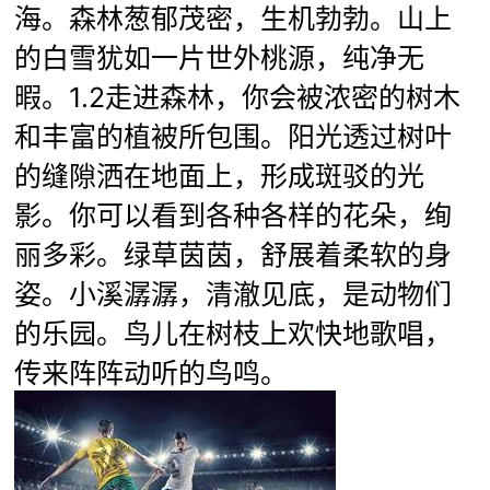
海。森林葱郁茂密，生机勃勃。山上
的白雪犹如一片世外桃源，纯净无
暇。1.2走进森林，你会被浓密的树木
和丰富的植被所包围。阳光透过树叶
的缝隙洒在地面上，形成斑驳的光
影。你可以看到各种各样的花朵，绚
丽多彩。绿草茵茵，舒展着柔软的身
姿。小溪潺潺，清澈见底，是动物们
的乐园。鸟儿在树枝上欢快地歌唱，
传来阵阵动听的鸟鸣。