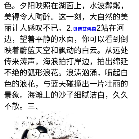
色。夕阳映照在湖面上，水波粼粼，
美得令人陶醉。这一刻，大自然的美
丽让人感叹不已。2.
2站在河
贝博艾佛森
边，望着平静的水面，你可以看到倒
映着蔚蓝天空和飘动的白云。从远处
传来涛声，海浪拍打岸边，拍出绵延
不绝的弧形浪花。浪涛汹涌，喷起白
色的浪花，与蓝天碰撞出一片壮丽的
景象。海滩上的沙子细腻洁白，久久
不散。三、