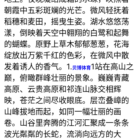
朝霞中五彩斑斓的光芒。微风轻抚着
稻穗和麦田，摇曳生姿。湖水悠悠荡
漾，倒映着天空中翱翔的白鹭和起舞
的蝴蝶。原野上草木郁郁葱葱，花海
绽放出万紫千红的色彩，在微风中散
发着诱人的香气。1.
1站在高山之
贝博体育
巅，俯瞰群峰壮丽的景象。巍巍青藏
高原、云贵高原和祁连山脉交相辉
映，苍茫之间尽收眼底。层峦叠嶂的
山峰拔地而起，如同一幅壮丽的画
卷。山谷里奔腾的江河汇聚成一条条
波光粼粼的长蛇，流淌向远方的大